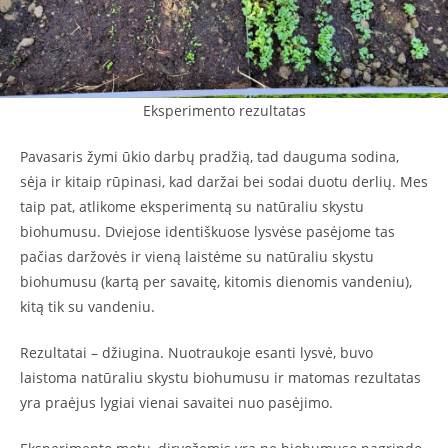
Eksperimento rezultatas
Pavasaris žymi ūkio darbų pradžią, tad dauguma sodina,
sėja ir kitaip rūpinasi, kad daržai bei sodai duotu derlių. Mes
taip pat, atlikome eksperimentą su natūraliu skystu
biohumusu. Dviejose identiškuose lysvėse pasėjome tas
pačias daržovės ir vieną laistėme su natūraliu skystu
biohumusu (kartą per savaitę, kitomis dienomis vandeniu),
kitą tik su vandeniu.
Rezultatai – džiugina. Nuotraukoje esanti lysvė, buvo
laistoma natūraliu skystu biohumusu ir matomas rezultatas
yra praėjus lygiai vienai savaitei nuo pasėjimo.