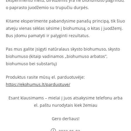
Eksperimento metu, dirvožemis yra ne biohumuso pagrindo,
o paprasto juodžemio su trupučiu durpės.
Kitame eksperimente pabandysime panašų principą, tik šiuo
atveju vienas sėklas sėsime į biohumusą, o kitas į juodžemį.
Bus įdomu pamatyti ir palyginti rezultatus.
Pas mus galite įsigyti natūralaus skysto biohumuso, skysto
biohumuso (kitaip vadinamos „biohumuso arbatos”,
biohumuso bei substartų)
Produktus rasite mūsų el. parduotuvėje:
https://ekohumus.lt/parduotuve/
Esant klausimams – mielai į juos atsakysime telefonu arba
el. paštu nurodytais kiek žemiau
Gero derliaus!